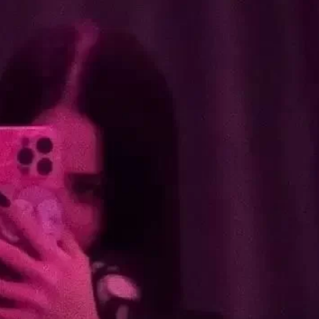
, который она получает и по сегодняшний день.
а", и, разумеется, Эвелина согласилась. Кроме блогерской
остью и часто финансово помогает приютам для животных.