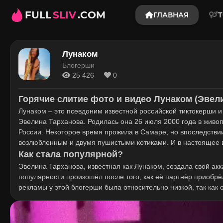
FULL
SLIV
.COM
ГЛАВНАЯ
Т
Лунаком
Блогерши
25 426
0
Горячие слитие фото и видео Лунаком (Эвел
Лунаком – это псевдоним известной российской тиктокерши 
Эвелина Тарханова. Родилась она 26 июля 2000 года в живо
России. Некоторое время прожила в Самаре, но впоследстви
возлюбленным и двумя пушистыми котиками. И в настоящее 
Как стала популярной?
Эвелина Тарханова, известная как Лунаком, создала свой акк
популярности произошёл после того, как её партнёр приобрёл
рекламы у этой блогерши была относительно низкой, так как 
произошёл неприятный эпизод: рекламу не разместили, но де
получила своих первых сочувствующих поклонников.
Воспользовавшись возникшей ситуацией, начинающая блогерш