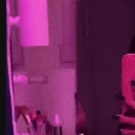
аудитории. Блогерство стало основным источником её дохода
Летом 2021 года её пригласили стать ведущей телешоу "Пушк
деятельности, девушка активно занимается благотворительн