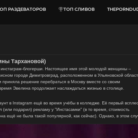
ОП РАЗДЕВАТОРОВ
ТОП СЛИВОВ
THEPORNDU
ины Тархановой)
и инстаграм-блогерши. Настоящее имя этой молодой женщины –
писном городе Димитровград, расположенном в Ульяновской облас
и приняла решение перебраться в Москву вместе со своим
время Эвелина продолжает наслаждаться жизнью в столице.
аунт в Instagram ещё во время учёбы в колледже. Её первый вспле
 (или подарил) рекламу у "Инстасамки" (в то время, стоимость
она ещё не была такой популярной, как сейчас). Однако, в этом сл
ньги взяли. Этот инцидент вызвал широкий резонанс, и Эвелина
а стала создавать увлекательный контент, чтобы привлечь больш