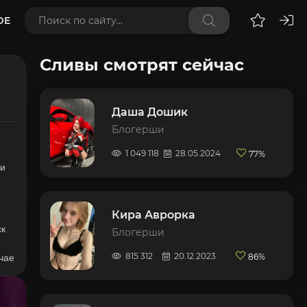
DE
Сливы смотрят сейчас
Даша Дошик
Блогерши
1 049 118
28.05.2024
77%
ти
Кира Аврорка
ск
Блогерши
815 312
20.12.2023
86%
учае
е