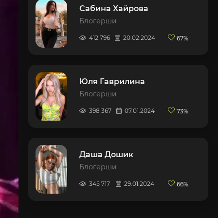
Сабина Хайрова
Блогерши
412 796
20.02.2024
67%
Юля Гаврилина
Блогерши
398 367
07.01.2024
73%
Даша Дошик
Блогерши
345 717
29.01.2024
66%