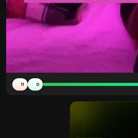
🔥
🤮
11
0