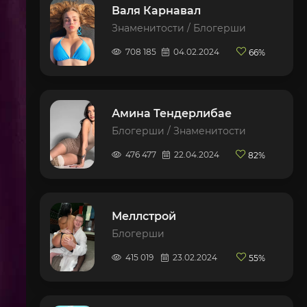
Валя Карнавал
Знаменитости / Блогерши
708 185
04.02.2024
66%
Амина Тендерлибае
Блогерши / Знаменитости
476 477
22.04.2024
82%
Меллстрой
Блогерши
415 019
23.02.2024
55%