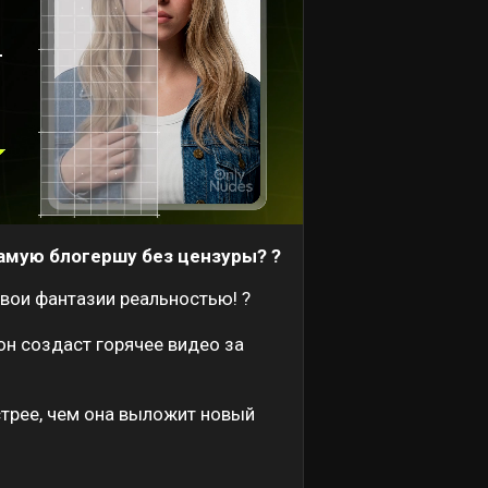
амую блогершу без цензуры? ?
вои фантазии реальностью! ?
он создаст горячее видео за
трее, чем она выложит новый