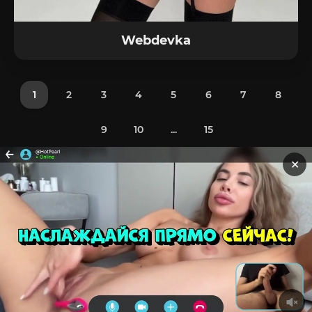
Webdevka
1
2
3
4
5
6
7
8
9
10
...
15
✕
FULL
SLIV.COM
КАРТА САЙТА
RSS ЛЕНТА
ОБРАТНАЯ СВЯЗЬ
© 2025 Данный веб-сайт содержит контент для взрослых. Если
вам не исполнилось 18 лет, пожалуйста, немедленно закройте
данную страницу. Все материалы, размещенные на этом сайте,
взяты из общедоступных источников и размещены
исключительно с информационной целью.
Главная
Блогерши
Модели