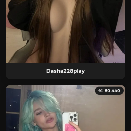
Dasha228play
50 440