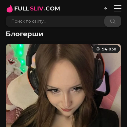
FULL
SLIV
.COM
Блогерши
94 030