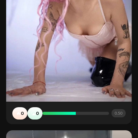
🔥
🤮
0
0
0.50