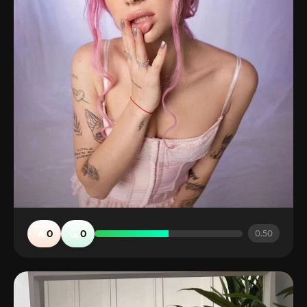
🔥
🤮
0
0
0.50