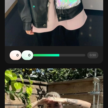
🔥
🤮
0
0
0.50