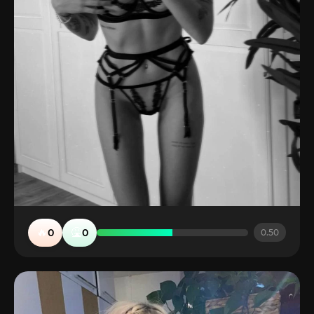
🔥
🤮
0
0
0.50