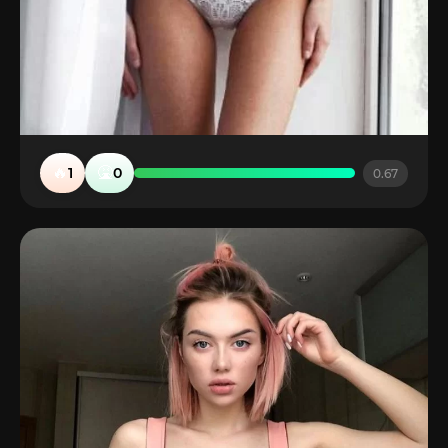
🔥
🤮
1
0
0.67