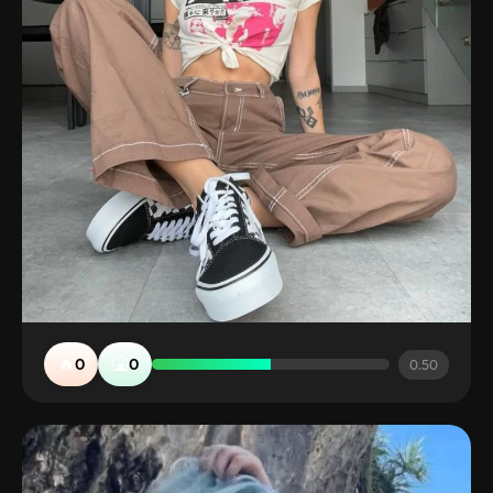
🔥
🤮
0
0
0.50