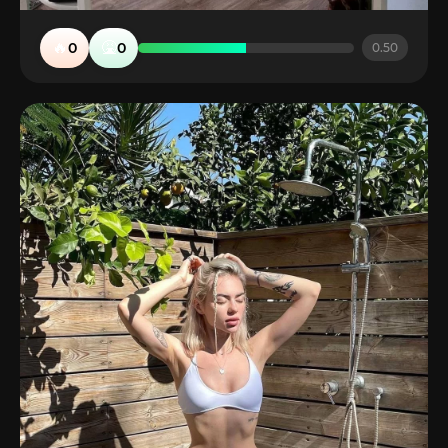
🔥
🤮
0
0
0.50