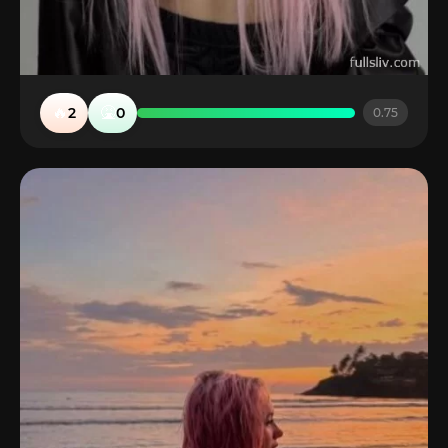
🔥
🤮
2
0
0.75