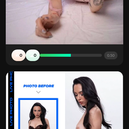
🔥
🤮
0
0
0.50