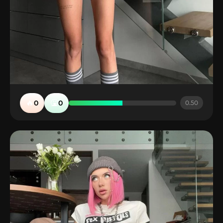
🔥
🤮
0
0
0.50