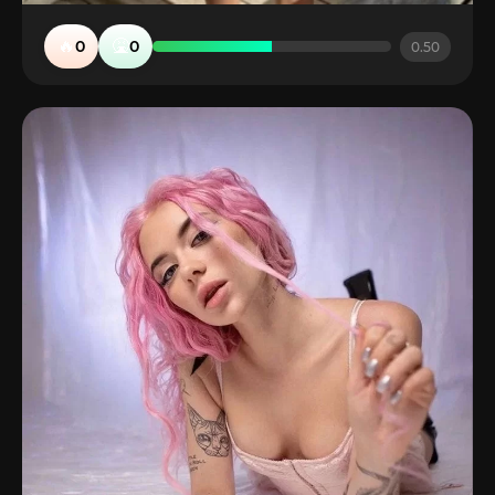
🔥
🤮
0
0
0.50