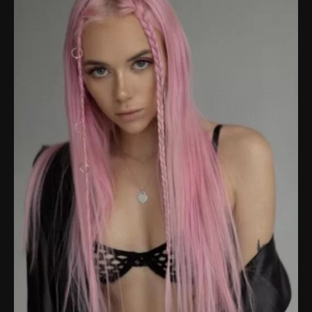
известных музыкантов: Максима Леонидова, известного
как участника группы "Hippoband" в 90-е, и клавишника
Евгения Олешева. Слухи ходят, что отец сыграл
ключевую роль в становлении её музыкальной карьеры.
Алина является участницей известной рок-группы "Кис-
Кис". Она всегда выделялась своей откровенностью и
отсутствием цензуры в своих высказываниях и песнях,
выходя за рамки общепринятых стандартов. Она также
является студенткой СПбГУ на факультете иностранных
языков. Помимо своей музыкальной карьеры, Алина
также известна как фотомодель и блогерша.