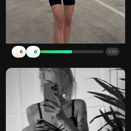
🔥
🤮
0
0
0.50