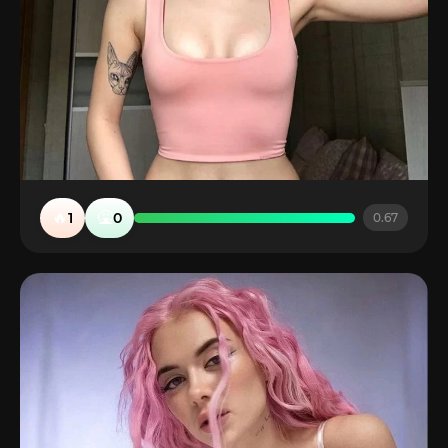
🔥
🤮
1
0
0.67