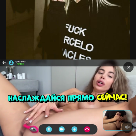
✕
🔥
🤮
0
0
0.50
Главная
Блогерши
Модели