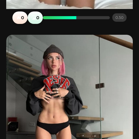
🔥
🤮
0
0
0.50