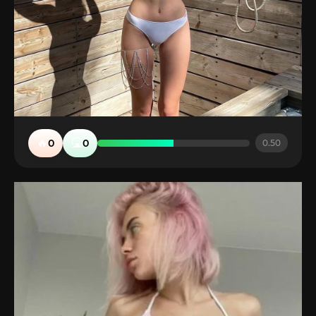
🔥
🤮
0
0
0.50