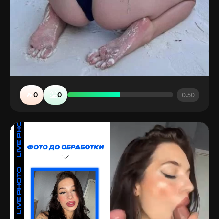
🔥
🤮
0
0
0.50