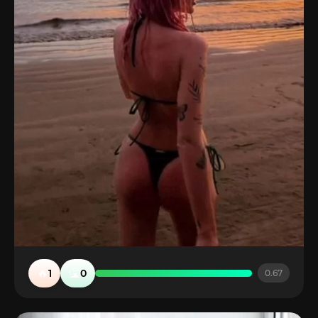
🔥
🤮
1
0
0.67