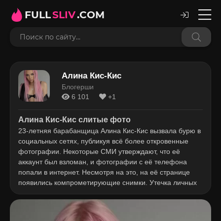
FULL
SLIV
.COM
Алина Кис-Кис
Блогерши
6 101
+1
Алина Кис-Кис слитые фото
23-летняя барабанщица Алина Кис-Кис вызвала бурю в
социальных сетях, публикуя всё более откровенные
фотографии. Некоторые СМИ утверждают, что её
аккаунт был взломан, и фотографии с её телефона
попали в интернет. Несмотря на это, на её странице
появились компрометирующие снимки. Утечка личных
фотографий Алины стала темой обсуждения под
хештегом #аязнал.
Алина Олешева родилась в 1999 году в семье