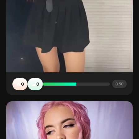
🔥
🤮
0
0
0.50