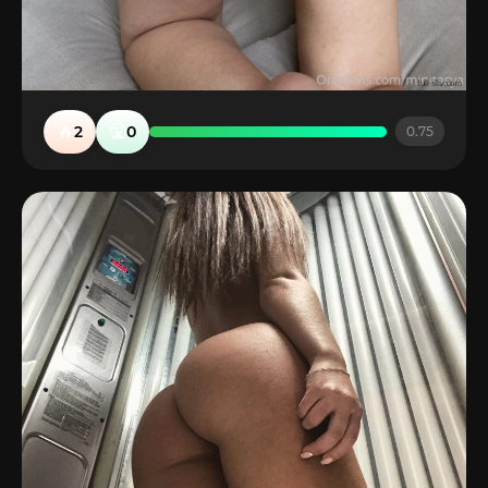
🔥
🤮
2
0
0.75