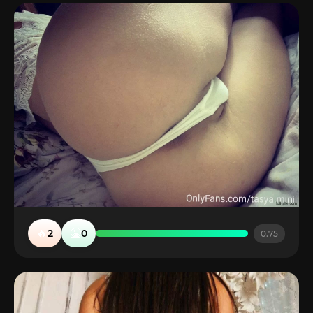
🔥
🤮
2
0
0.75