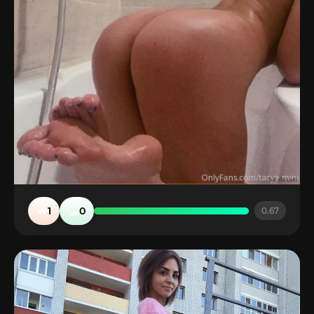
🔥
🤮
1
0
0.67