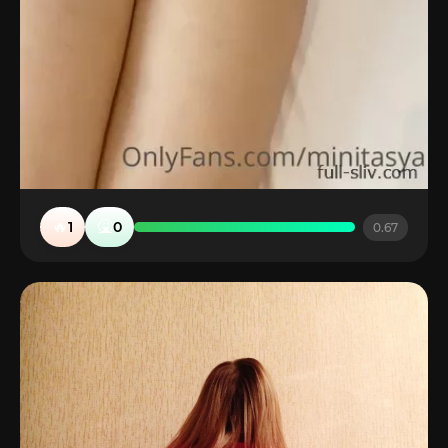
🔥
🤮
1
0
0.67