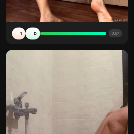
🔥
🤮
1
0
0.67