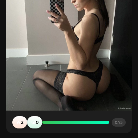
🔥
🤮
2
0
0.75