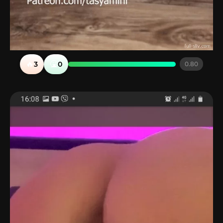
🔥
🤮
3
0
0.80