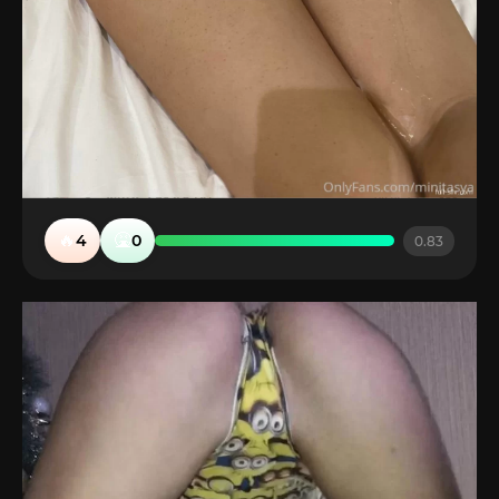
🔥
🤮
4
0
0.83