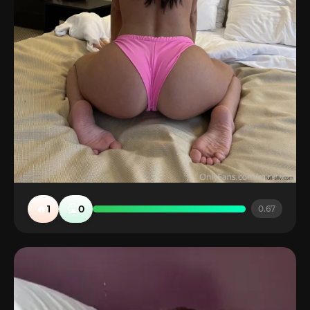
🔥
🤮
1
0
0.67