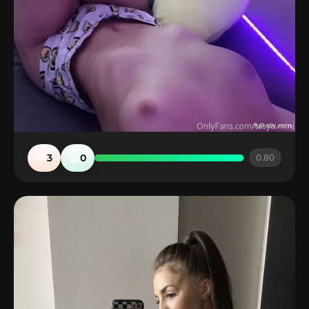
🔥
🤮
3
0
0.80