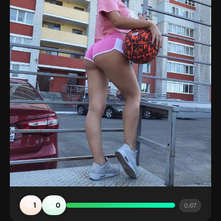
🔥
🤮
1
0
0.67