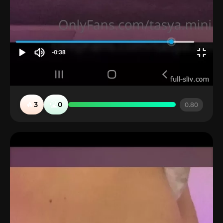
🔥
🤮
3
0
0.80