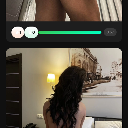
🔥
🤮
1
0
0.67