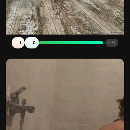
🔥
🤮
1
0
0.67