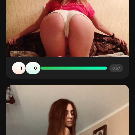
🔥
🤮
1
0
0.67