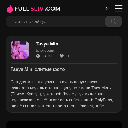
FULL
SLIV
.COM
Tasya.Mini
Блогерши
33 307
+1
Tasya.Mini слитые фото
Сегодня мы наткнулись на очень популярную в
Instagram модель и танцовщицу по имени Тася Мини
(Таисия Кривун), у которой более двух миллионов
подписчиков. У неё также есть собственный OnlyFans,
где её свежий контент просто огонь. Уверен, тебе
понравится!
Тася Мини — яркая, сексуальная и заметная фигура в
мире танцев и блоггинга. Ещё с детства она была