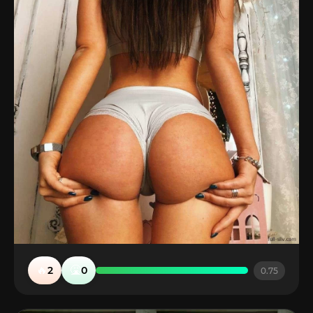
🔥
🤮
2
0
0.75