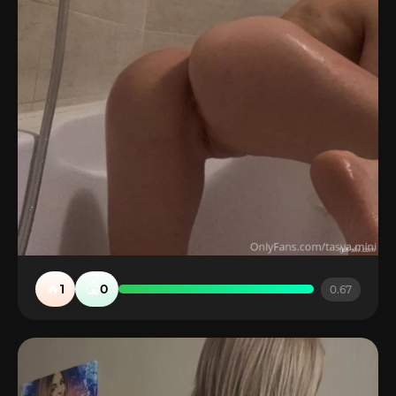
🔥
🤮
1
0
0.67