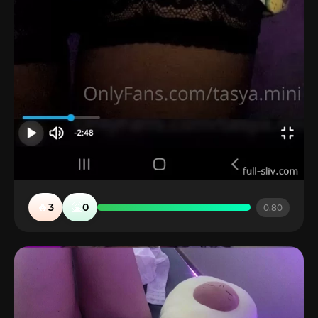
🔥
🤮
3
0
0.80