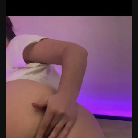
непоседой, и хотя в начале мама буквально тащила её
на уроки танцев, Тася впоследствии полюбила этот вид
искусства всей душой. После школы она решила стать
хореографом, но доходы не удовлетворяли её
амбиций. Так она и решила попробовать себя в мире
блоггинга. Её экзотические танцы завоевали два
миллиона преданных фанатов, а скандальные
фотосессии и танцы у памятников ВОВ лишь добавляли
интереса к Тасе. Она не стесняется демонстрировать
свои формы на фотографиях, несмотря на то, что
давно состоит в отношениях со своим возлюбленным.