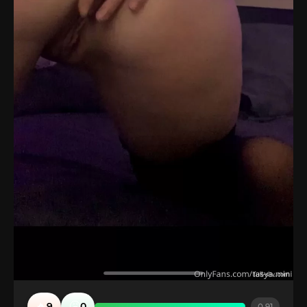
🔥
🤮
9
0
0.91