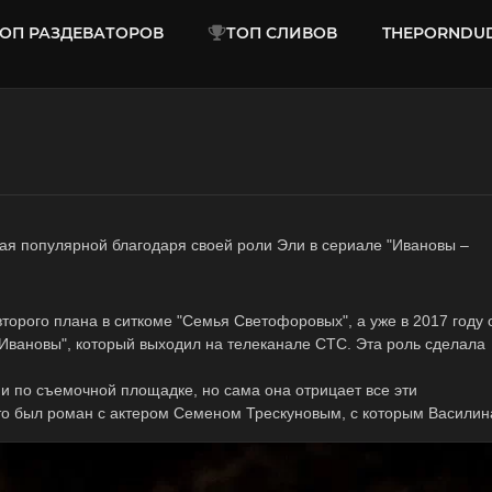
ОП РАЗДЕВАТОРОВ
ТОП СЛИВОВ
THEPORNDU
шая популярной благодаря своей роли Эли в сериале "Ивановы –
торого плана в ситкоме "Семья Светофоровых", а уже в 2017 году 
Ивановы", который выходил на телеканале СТС. Эта роль сделала
и по съемочной площадке, но сама она отрицает все эти
то был роман с актером Семеном Трескуновым, с которым Василин
ако в феврале 2020 года они расстались из-за разногласий, и на
 соответствуют общепринятым нормам конфиденциальности и