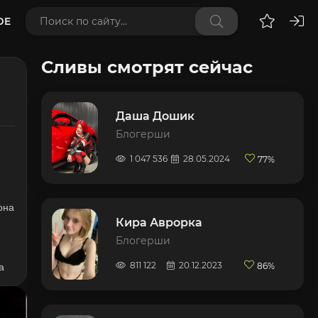
DE
Сливы смотрят сейчас
Даша Дошик
Блогерши
1 047 536
28.05.2024
77%
она
Кира Аврорка
Блогерши
811 122
20.12.2023
86%
а