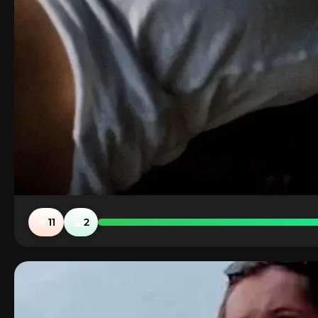
🔥
🤮
11
2