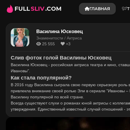
FULL
SLIV
.COM
ГЛАВНАЯ
Т
Василина Юсковец
Знаменитости / Актриса
25 555
+3
Слив фоток голой Василины Юсковец
Василина Юсковец - российская актриса театра и кино, став
Ивановы".
Как стала популярной?
В 2016 году Василина сыграла свою первую серьезную роль в
привлекла внимание своей ролью Эли в сериале "Ивановы – 
Василину популярной по всей стране.
Всегда существуют слухи о романах юной актрисы с коллегам
утверждения. Единственный известный случай отношений - э
познакомилась на съемках сериала "Ивановы – Ивановы". Одн
данный момент сердце актрисы свободно.
На этой странице сайта вы найдете материалы, которые не