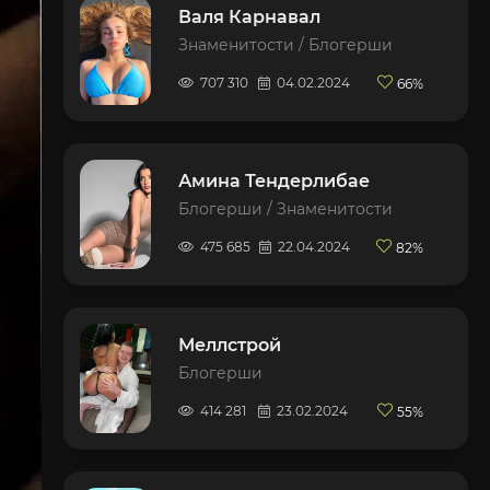
Валя Карнавал
Знаменитости / Блогерши
707 310
04.02.2024
66%
Амина Тендерлибае
Блогерши / Знаменитости
475 685
22.04.2024
82%
Меллстрой
Блогерши
414 281
23.02.2024
55%