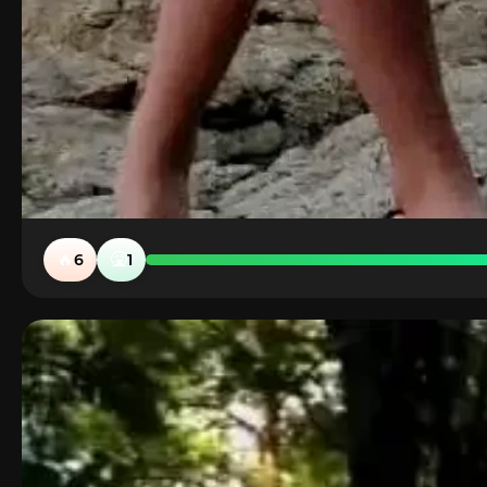
🔥
🤮
6
1