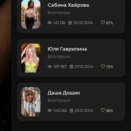
Сабина Хайрова
Блогерши
412 136
20.02.2024
67%
Юля Гаврилина
Блогерши
397 967
07.01.2024
73%
Даша Дошик
Блогерши
345 262
29.01.2024
66%