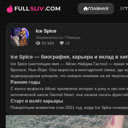
FULL
SLIV
.COM
ГЛАВНАЯ
Т
Ice Spice
Знаменитости / Певицы
20 943
+2
Ice Spice — биография, карьера и вклад в хи
Ice Spice (настоящее имя — Айсис Найджа Гастон) — яркая з
Бронксе, Нью-Йорк. Она выросла в многодетной семье, где м
андеграундным рэпером, что оказало влияние на её творческ
Ранние годы
С юного возраста Айсис проявляла интерес к рэпу и хип-хоп ку
католической школе Sacred Heart, она начала писать фристай
Старт и взлёт карьеры
Поворотным моментом стал 2021 год, когда Ice Spice познак
Freestyle". Настоящую популярность ей принёс сингл "Munch (
Drake.
В 2022 году артистка подписала контракт с лейблами 10K Proj