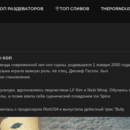
ОП РАЗДЕВАТОРОВ
ТОП СЛИВОВ
THEPORNDU
п-хоп
везда современной хип-хоп сцены, родившаяся 1 января 2000 года
узыка играла важную роль: её отец, Джозеф Гастон, был
ое становление.
льтуре, вдохновляясь творчеством Lil' Kim и Nicki Minaj. Обучаясь 
лы, а позже взяла себе сценический псевдоним Ice Spice.
омилась с продюсером RiotUSA и выпустила дебютный трек "Bully
Feelin’ U)", ставший вирусным в TikTok и получивший поддержку от
ects и Capitol Records, а в начале 2023 выпустила мини-альбом