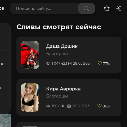
DE
Сливы смотрят сейчас
Даша Дошик
Блогерши
 в
1 047 423
28.05.2024
77%
в
Кира Аврорка
Блогерши
810 881
20.12.2023
86%