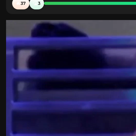
🔥
🤮
37
3