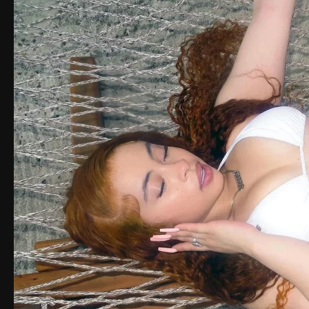
Like..?
. Среди её успешных коллабораций — работы с PinkPant
студийного альбома
Y2K!
.
Влияние и признание
Ice Spice — представительница жанра Bronx drill, известна
слушателей. Её творчество было высоко оценено музыкальн
Music Award как "Лучший новый артист".