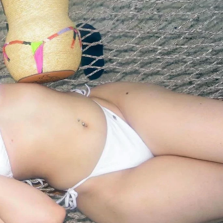
heress и Nicki Minaj. В июле 2024 года состоялся релиз её первог
я своим самобытным стилем и влиянием на молодое поколение
ыми критиками, а сама исполнительница получила премию MTV Vid