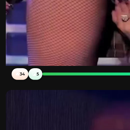
🔥
🤮
34
5