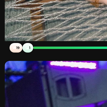
🔥
🤮
19
1