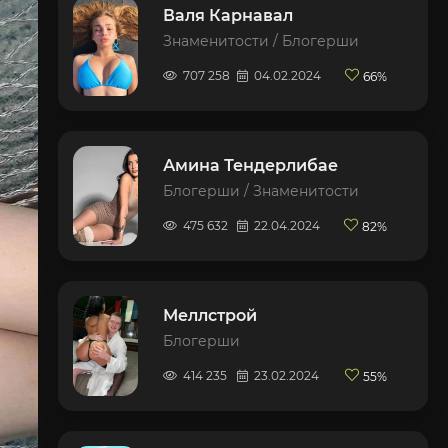
о
Валя Карнавал
Знаменитости / Блогерши
707 258
04.02.2024
66%
eo
Амина Тендерлибае
Блогерши / Знаменитости
475 632
22.04.2024
82%
Меллстрой
Блогерши
414 235
23.02.2024
55%