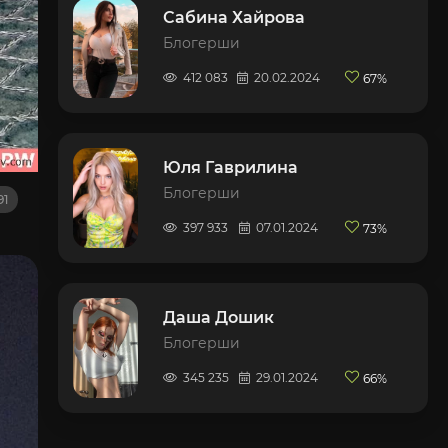
Сабина Хайрова
Блогерши
412 083
20.02.2024
67%
Юля Гаврилина
Блогерши
91
397 933
07.01.2024
73%
Даша Дошик
Блогерши
345 235
29.01.2024
66%