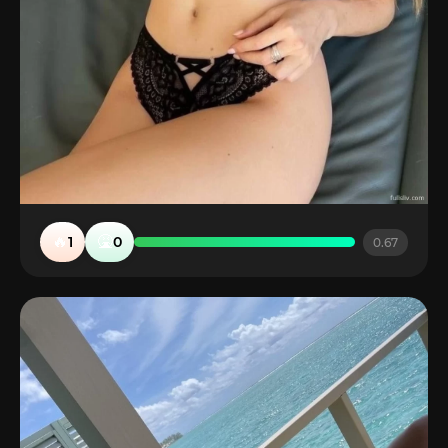
🔥
🤮
1
0
0.67