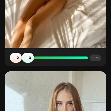
🔥
🤮
2
0
0.75