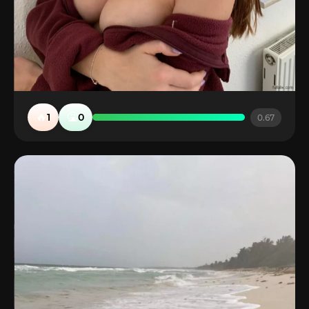
🔥
🤮
1
0
0.67