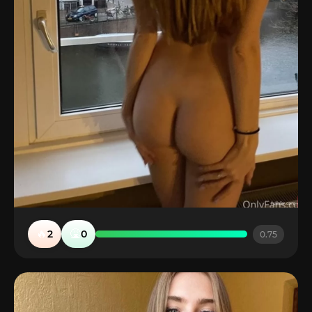
🔥
🤮
2
0
0.75