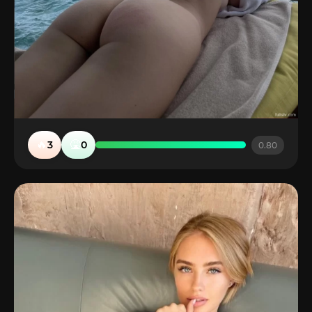
🔥
🤮
3
0
0.80