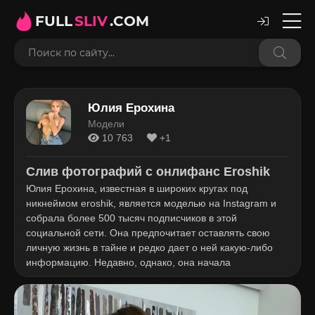
FULL
SLIV
.COM
Юлия Ерохина
Модели
10 763
+1
Слив фотографий с онлифанс Eroshik
Юлия Ерохина, известная в широких кругах под
никнеймом eroshik, является моделью на Instagram и
собрала более 500 тысяч подписчиков в этой
социальной сети. Она предпочитает оставлять свою
личную жизнь в тайне и редко дает о ней какую-либо
информацию. Недавно, однако, она начала
публиковать фотографии с молодым человеком, что
наводит на мысль о ее романтических отношениях.
Юлия часто путешествует по всему миру, что можно