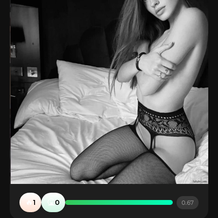
🔥
🤮
1
0
0.67