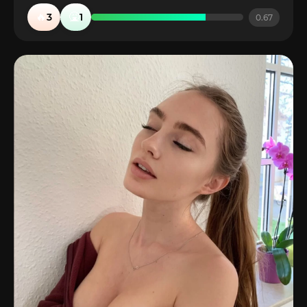
🔥
🤮
3
1
0.67