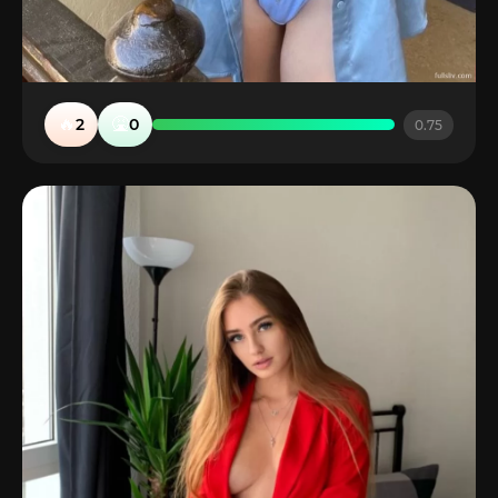
🔥
🤮
2
0
0.75