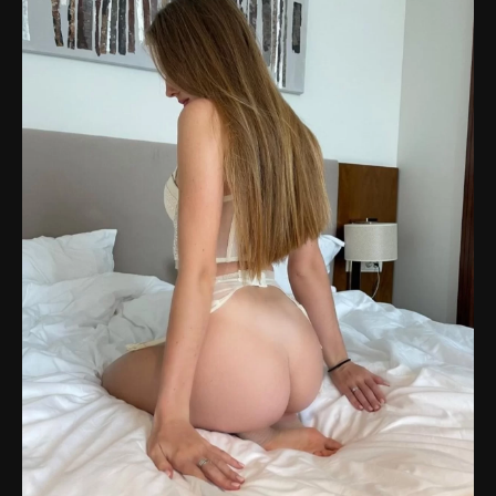
судить по геотегам на ее постах. Ее аудитория в
основном состоит из зарубежных подписчиков, и она
ориентируется на них, так как они более активны и
платежеспособны. Помимо своего Instagram, она также
поддерживает аккаунты на платформах Онлифанс и
Бусти, где предоставляет интимный контент для своих
поклонников. Именно на этих страницах вы найдете
фотографии и видеозаписи, которые обещают
приятное времяпрепровождение 😉.