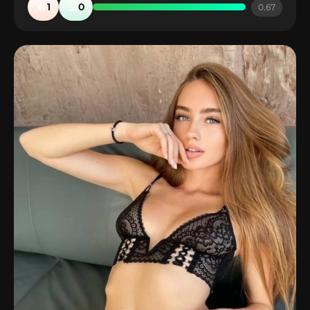
🔥
🤮
1
0
0.67