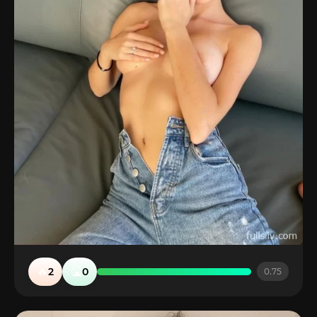
🔥
🤮
2
0
0.75