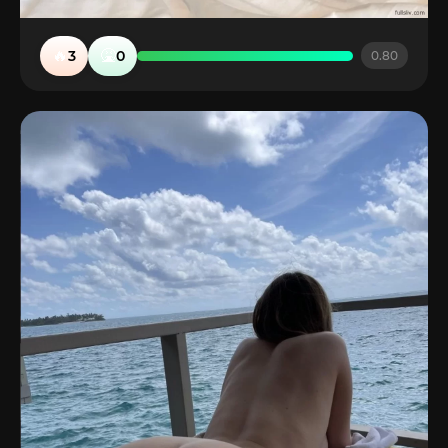
🔥
🤮
3
0
0.80