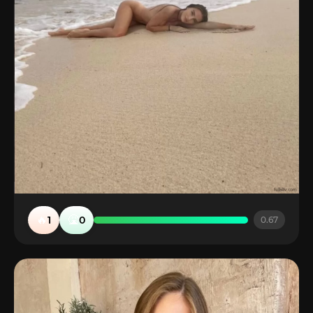
🔥
🤮
1
0
0.67