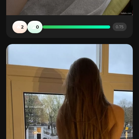
🔥
🤮
2
0
0.75