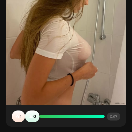
🔥
🤮
1
0
0.67