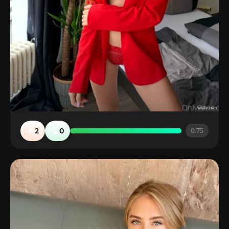
🔥
🤮
2
0
0.75