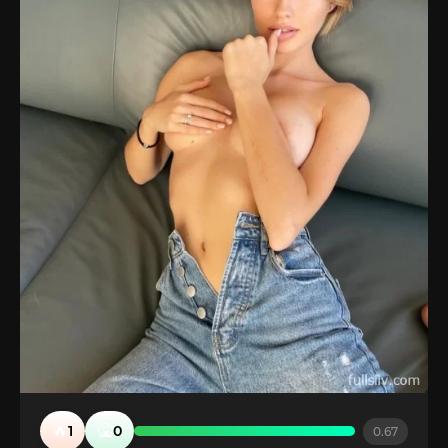
🔥
🤮
1
0
0.67