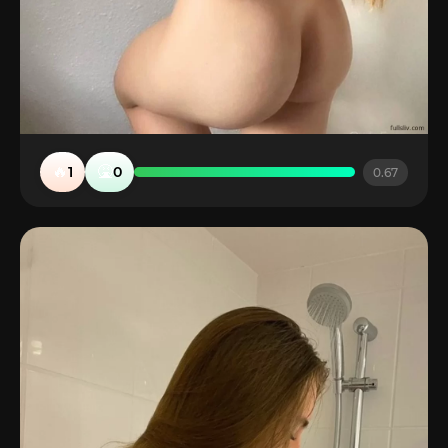
🔥
🤮
1
0
0.67