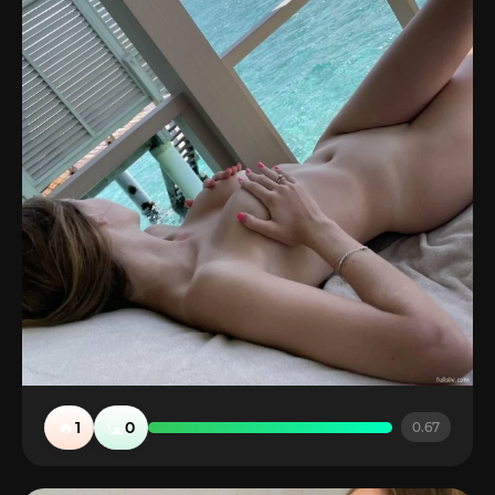
🔥
🤮
1
0
0.67