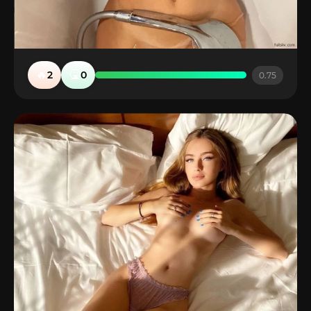
🔥
🤮
2
0
0.75