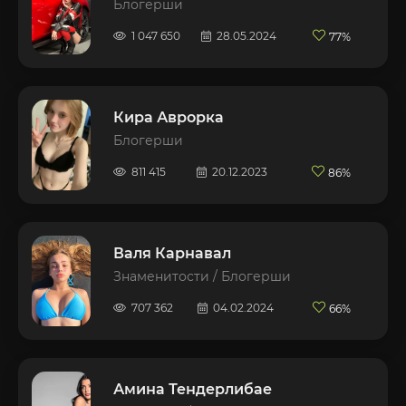
Блогерши
1 047 650
28.05.2024
77%
Кира Аврорка
Блогерши
811 415
20.12.2023
86%
Валя Карнавал
Знаменитости / Блогерши
707 362
04.02.2024
66%
Амина Тендерлибае