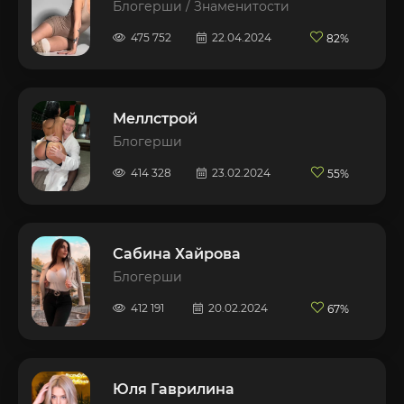
Блогерши / Знаменитости
475 752
22.04.2024
82%
Меллстрой
Блогерши
414 328
23.02.2024
55%
Сабина Хайрова
Блогерши
412 191
20.02.2024
67%
Юля Гаврилина