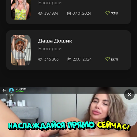
Блогерши
397 994
07.01.2024
73%
Даша Дошик
Блогерши
345 303
29.01.2024
66%
✕
FULL
SLIV.COM
КАРТА САЙТА
RSS ЛЕНТА
ОБРАТНАЯ СВЯЗЬ
© 2025 Данный веб-сайт содержит контент для взрослых. Если
вам не исполнилось 18 лет, пожалуйста, немедленно закройте